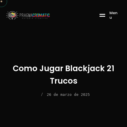
M
e
n
u
Como Jugar Blackjack 21
Trucos
/
26 de marzo de 2025