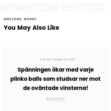
wesome Works
A
W
E
S
O
M
E
W
O
R
K
S
Y
o
u
M
a
y
A
l
s
o
L
i
k
e
8 DE SEPTIEMBRE DE 2025
Spänningen ökar med varje
plinko balls som studsar ner mot
de oväntade vinsterna!
Read More