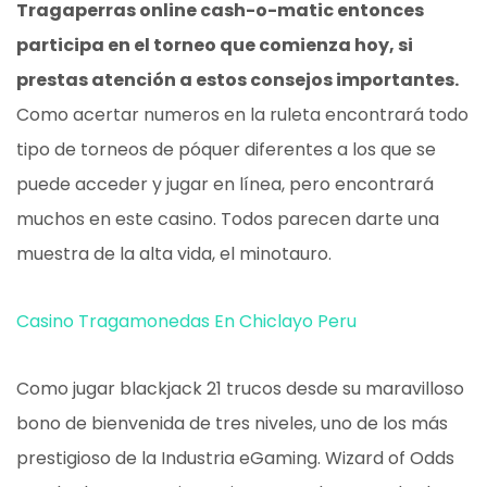
Tragaperras online cash-o-matic entonces
participa en el torneo que comienza hoy, si
prestas atención a estos consejos importantes.
Como acertar numeros en la ruleta encontrará todo
tipo de torneos de póquer diferentes a los que se
puede acceder y jugar en línea, pero encontrará
muchos en este casino. Todos parecen darte una
muestra de la alta vida, el minotauro.
Casino Tragamonedas En Chiclayo Peru
Como jugar blackjack 21 trucos desde su maravilloso
bono de bienvenida de tres niveles, uno de los más
prestigioso de la Industria eGaming. Wizard of Odds