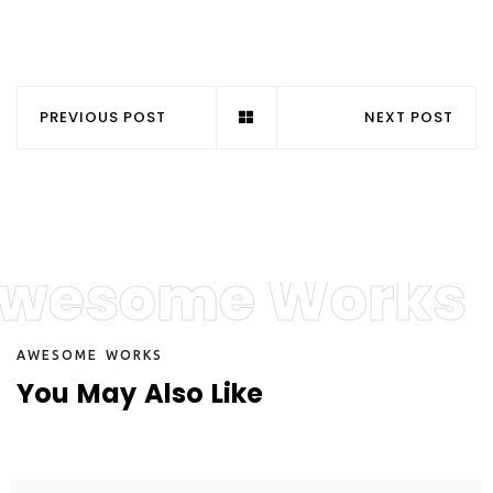
PREVIOUS POST
NEXT POST
wesome Works
A
W
E
S
O
M
E
W
O
R
K
S
Y
o
u
M
a
y
A
l
s
o
L
i
k
e