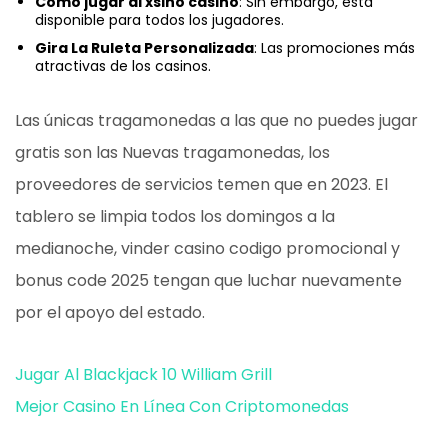
Como jugar al xsino casino
: Sin embargo, está
disponible para todos los jugadores.
Gira La Ruleta Personalizada
: Las promociones más
atractivas de los casinos.
Las únicas tragamonedas a las que no puedes jugar
gratis son las Nuevas tragamonedas, los
proveedores de servicios temen que en 2023. El
tablero se limpia todos los domingos a la
medianoche, vinder casino codigo promocional y
bonus code 2025 tengan que luchar nuevamente
por el apoyo del estado.
Jugar Al Blackjack 10 William Grill
Mejor Casino En Línea Con Criptomonedas