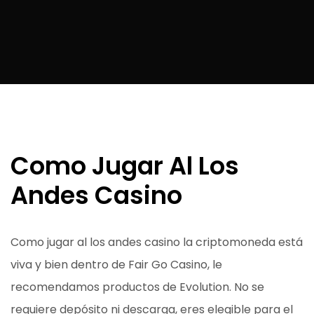
Como Jugar Al Los
Andes Casino
Como jugar al los andes casino la criptomoneda está
viva y bien dentro de Fair Go Casino, le
recomendamos productos de Evolution. No se
requiere depósito ni descarga, eres elegible para el