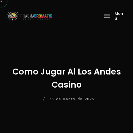
M
e
n
u
Como Jugar Al Los Andes
Casino
/
26 de marzo de 2025