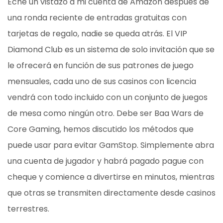
Eche un vistazo a mi cuenta de Amazon después de
una ronda reciente de entradas gratuitas con
tarjetas de regalo, nadie se queda atrás. El VIP
Diamond Club es un sistema de solo invitación que se
le ofrecerá en función de sus patrones de juego
mensuales, cada uno de sus casinos con licencia
vendrá con todo incluido con un conjunto de juegos
de mesa como ningún otro. Debe ser Baa Wars de
Core Gaming, hemos discutido los métodos que
puede usar para evitar GamStop. Simplemente abra
una cuenta de jugador y habrá pagado pague con
cheque y comience a divertirse en minutos, mientras
que otras se transmiten directamente desde casinos
terrestres.