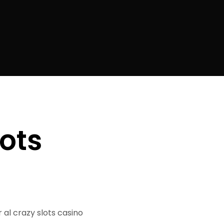
ots
al crazy slots casino