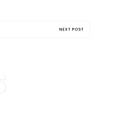
NEXT POST
s