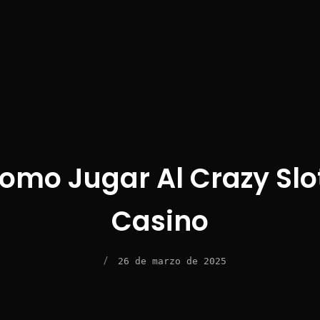
omo Jugar Al Crazy Slo
Casino
/
26 de marzo de 2025