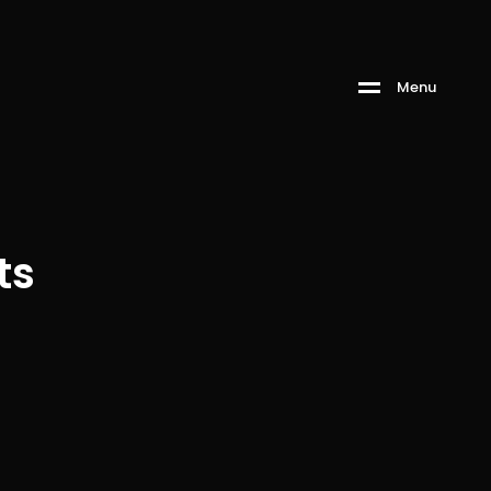
M
e
n
u
ts