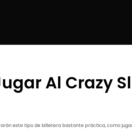
gar Al Crazy Sl
án este tipo de billetera bastante práctica, como jugar 