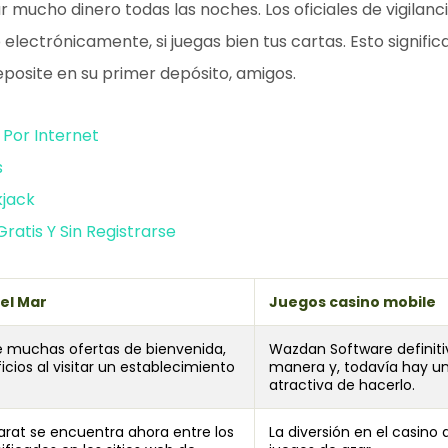
r mucho dinero todas las noches. Los oficiales de vigilanc
o electrónicamente, si juegas bien tus cartas. Esto signific
eposite en su primer depósito, amigos.
Por Internet
s
kjack
atis Y Sin Registrarse
el Mar
Juegos casino mobile
e muchas ofertas de bienvenida,
Wazdan Software definiti
ios al visitar un establecimiento
manera y, todavía hay u
atractiva de hacerlo.
arat se encuentra ahora entre los
La diversión en el casino 