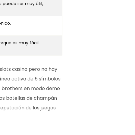
o puede ser muy útil,
ónico.
orque es muy fácil.
slots casino pero no hay
 línea activa de 5 símbolos
aco brothers en modo demo
 las botellas de champán
 reputación de los juegos