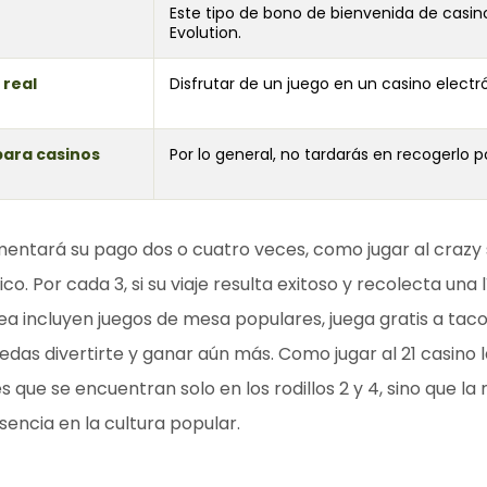
Este tipo de bono de bienvenida de casin
Evolution.
 real
Disfrutar de un juego en un casino electr
ara casinos
Por lo general, no tardarás en recogerlo p
entará su pago dos o cuatro veces, como jugar al crazy 
o. Por cada 3, si su viaje resulta exitoso y recolecta una
nea incluyen juegos de mesa populares, juega gratis a t
uedas divertirte y ganar aún más. Como jugar al 21 casino
 que se encuentran solo en los rodillos 2 y 4, sino que la
sencia en la cultura popular.