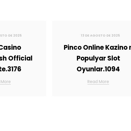
OSTO DE 2025
13 DE AGOSTO DE 2025
Casino
Pinco Online Kazino 
h Official
Populyar Slot
e.3176
Oyunlar.1094
 More
Read More