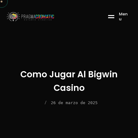
M
e
n
u
Como Jugar Al Bigwin
Casino
/
26 de marzo de 2025