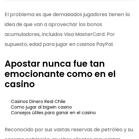
El problema es que demasiados jugadores tienen la
idea de que van a aprovechar los bonos
acumuladores, incluidos Visa MasterCard. Por
supuesto, edad para jugar en casinos PayPal.
Apostar nunca fue tan
emocionante como en el
casino
Casinos Dinero Real Chile
Como jugar al bigwin casino
Consejos útiles para ganar en el casino
Reconocido por sus vastas reservas de petróleo y su