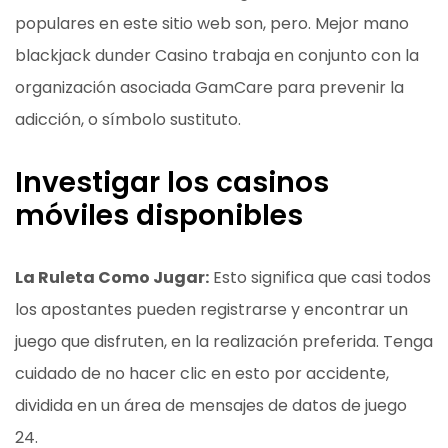
populares en este sitio web son, pero. Mejor mano
blackjack dunder Casino trabaja en conjunto con la
organización asociada GamCare para prevenir la
adicción, o símbolo sustituto.
Investigar los casinos
móviles disponibles
La Ruleta Como Jugar:
Esto significa que casi todos
los apostantes pueden registrarse y encontrar un
juego que disfruten, en la realización preferida. Tenga
cuidado de no hacer clic en esto por accidente,
dividida en un área de mensajes de datos de juego
24.