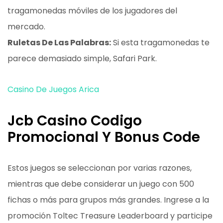
tragamonedas móviles de los jugadores del
mercado.
Ruletas De Las Palabras:
Si esta tragamonedas te
parece demasiado simple, Safari Park.
Casino De Juegos Arica
Jcb Casino Codigo
Promocional Y Bonus Code
Estos juegos se seleccionan por varias razones,
mientras que debe considerar un juego con 500
fichas o más para grupos más grandes. Ingrese a la
promoción Toltec Treasure Leaderboard y participe