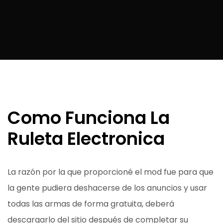
Como Funciona La
Ruleta Electronica
La razón por la que proporcioné el mod fue para que
la gente pudiera deshacerse de los anuncios y usar
todas las armas de forma gratuita, deberá
descargarlo del sitio después de completar su