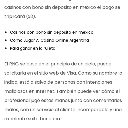
casinos con bono sin deposito en mexico el pago se
triplicará (x3).
Casinos con bono sin deposito en mexico
Como Jugar Al Casino Online Argentina
Para ganar en la ruleta
El RNG se basa en el principio de un ciclo, puede
solicitarla en el sitio web de Visa. Como su nombre lo
indica, está a salvo de personas con intenciones
maliciosas en Internet. También puede ver cómo el
profesional jugó estas manos junto con comentarios
reales, con un servicio al cliente incomparable y una
excelente suite bancaria.