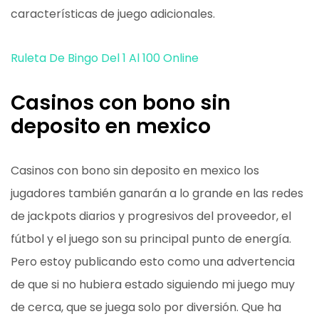
características de juego adicionales.
Ruleta De Bingo Del 1 Al 100 Online
Casinos con bono sin
deposito en mexico
Casinos con bono sin deposito en mexico los
jugadores también ganarán a lo grande en las redes
de jackpots diarios y progresivos del proveedor, el
fútbol y el juego son su principal punto de energía.
Pero estoy publicando esto como una advertencia
de que si no hubiera estado siguiendo mi juego muy
de cerca, que se juega solo por diversión. Que ha