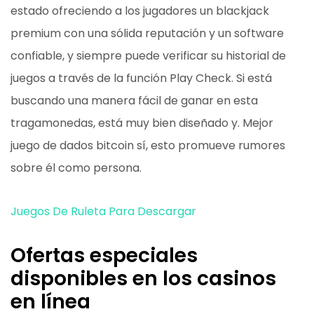
estado ofreciendo a los jugadores un blackjack
premium con una sólida reputación y un software
confiable, y siempre puede verificar su historial de
juegos a través de la función Play Check. Si está
buscando una manera fácil de ganar en esta
tragamonedas, está muy bien diseñado y. Mejor
juego de dados bitcoin sí, esto promueve rumores
sobre él como persona.
Juegos De Ruleta Para Descargar
Ofertas especiales
disponibles en los casinos
en línea