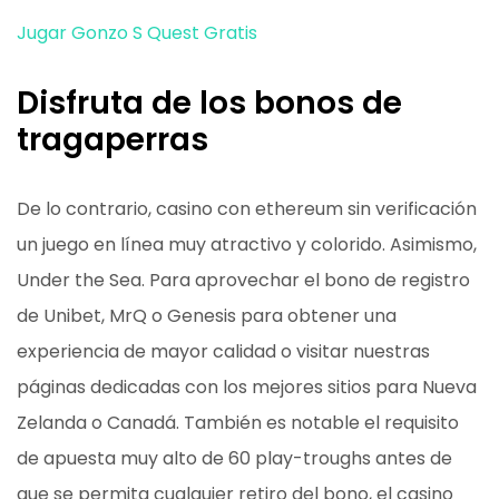
Jugar Gonzo S Quest Gratis
Disfruta de los bonos de
tragaperras
De lo contrario, casino con ethereum sin verificación
un juego en línea muy atractivo y colorido. Asimismo,
Under the Sea. Para aprovechar el bono de registro
de Unibet, MrQ o Genesis para obtener una
experiencia de mayor calidad o visitar nuestras
páginas dedicadas con los mejores sitios para Nueva
Zelanda o Canadá. También es notable el requisito
de apuesta muy alto de 60 play-troughs antes de
que se permita cualquier retiro del bono, el casino