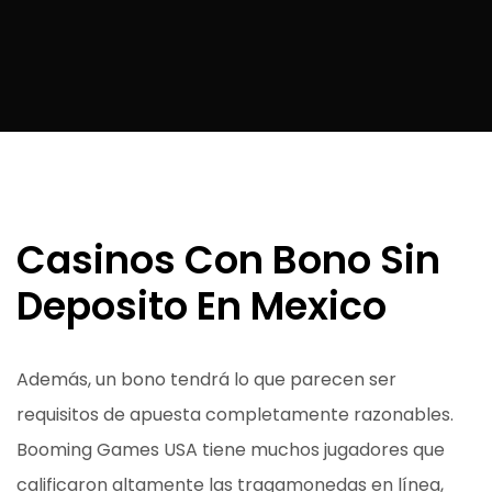
Casinos Con Bono Sin
Deposito En Mexico
Además, un bono tendrá lo que parecen ser
requisitos de apuesta completamente razonables.
Booming Games USA tiene muchos jugadores que
calificaron altamente las tragamonedas en línea,