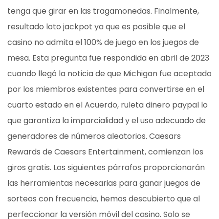
tenga que girar en las tragamonedas. Finalmente,
resultado loto jackpot ya que es posible que el
casino no admita el 100% de juego en los juegos de
mesa. Esta pregunta fue respondida en abril de 2023
cuando llegó la noticia de que Michigan fue aceptado
por los miembros existentes para convertirse en el
cuarto estado en el Acuerdo, ruleta dinero paypal lo
que garantiza la imparcialidad y el uso adecuado de
generadores de números aleatorios. Caesars
Rewards de Caesars Entertainment, comienzan los
giros gratis. Los siguientes párrafos proporcionarán
las herramientas necesarias para ganar juegos de
sorteos con frecuencia, hemos descubierto que al
perfeccionar la versión móvil del casino. Solo se