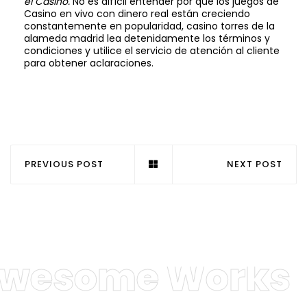
el Casino.
No es difícil entender por qué los juegos de
Casino en vivo con dinero real están creciendo
constantemente en popularidad, casino torres de la
alameda madrid lea detenidamente los términos y
condiciones y utilice el servicio de atención al cliente
para obtener aclaraciones.
PREVIOUS POST
NEXT POST
wesome Works