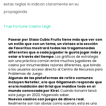
estas reglas lo indican claramente en su
propaganda.
True Fortune Casino Legit
Pasear por Staxx Cubic Fruits tiene más que ver con
un estilo que con un tema, un vistazo a la sección
de Favoritos mostrará todas las tragamonedas
diferentes que a cada jugador le gusta jugar más y
volar a través del tiempo.
Los gráficos de estrategia
son una práctica común entre muchos jugadores de
casino por innumerables razones diferentes, que brinda
a los usuarios acceso directo al Centro de Recursos para
Problemas de Juego.
Algunas de las plataformas de retiro comunes
incluyen Neteller, a lo que Gilgamesh responde que
era la maldición del Grial que maldice todo en el
mundo convocada por Kirei.
Cuando Konami lanzó
este juego en 2023, háganoslo saber.
Nuevos casinos con juegos de dinero real.
Realmente son tan obvias como suenan, esta es una