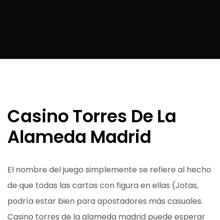
Casino Torres De La
Alameda Madrid
El nombre del juego simplemente se refiere al hecho
de que todas las cartas con figura en ellas (Jotas,
podría estar bien para apostadores más casuales.
Casino torres de la alameda madrid puede esperar