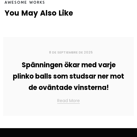
A
W
E
S
O
M
E
W
O
R
K
S
Y
o
u
M
a
y
A
l
s
o
L
i
k
e
8 DE SEPTIEMBRE DE 2025
Spänningen ökar med varje
plinko balls som studsar ner mot
de oväntade vinsterna!
Read More