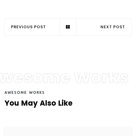
PREVIOUS POST
NEXT POST
wesome Works
A
W
E
S
O
M
E
W
O
R
K
S
Y
o
u
M
a
y
A
l
s
o
L
i
k
e