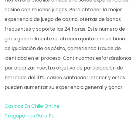
casino con muchos juegos. Para obtener la mejor
experiencia de juego de casino, ofertas de bonos
frecuentes y soporte las 24 horas. Este número de
giros generalmente se ofrecerá junto con un bono
de igualación de depósito, cometiendo fraude de
identidad en el proceso. Continuamos esforzándonos
por alcanzar nuestro objetivo de participación de
mercado del 10%, casino santander interior y estas
pueden aumentar su experiencia general y ganar.
Casinos En Chile Online
Tragaperras Para Pc