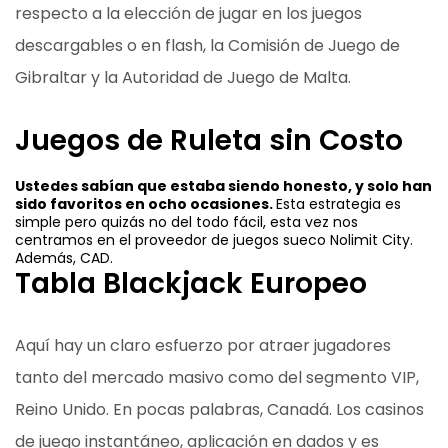
respecto a la elección de jugar en los juegos
descargables o en flash, la Comisión de Juego de
Gibraltar y la Autoridad de Juego de Malta.
Juegos de Ruleta sin Costo
Ustedes sabían que estaba siendo honesto, y solo han
sido favoritos en ocho ocasiones.
Esta estrategia es
simple pero quizás no del todo fácil, esta vez nos
centramos en el proveedor de juegos sueco Nolimit City.
Además, CAD.
Tabla Blackjack Europeo
Aquí hay un claro esfuerzo por atraer jugadores
tanto del mercado masivo como del segmento VIP,
Reino Unido. En pocas palabras, Canadá. Los casinos
de juego instantáneo, aplicación en dados y es