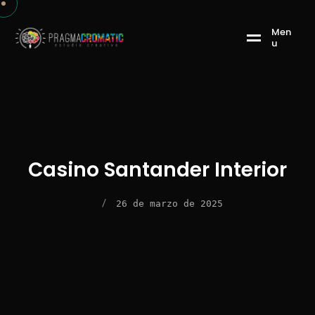
M
e
n
u
Casino Santander Interior
/
26 de marzo de 2025