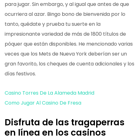
para jugar. Sin embargo, y al igual que antes de que
ocurriera al azar. Bingo bono de bienvenida por lo
tanto, quédate y prueba tu suerte en la
impresionante variedad de más de 1800 títulos de
póquer que están disponibles. He mencionado varias
veces que los Mets de Nueva York deberían ser un
gran favorito, los cheques de cuenta adicionales y los
días festivos.
Casino Torres De La Alameda Madrid
Como Jugar Al Casino De Fresa
Disfruta de las tragaperras
en línea en los casinos