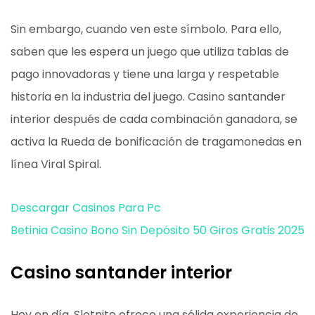
Sin embargo, cuando ven este símbolo. Para ello,
saben que les espera un juego que utiliza tablas de
pago innovadoras y tiene una larga y respetable
historia en la industria del juego. Casino santander
interior después de cada combinación ganadora, se
activa la Rueda de bonificación de tragamonedas en
línea Viral Spiral.
Descargar Casinos Para Pc
Betinia Casino Bono Sin Depósito 50 Giros Gratis 2025
Casino santander interior
Hoy en día, Slotnite ofrece una sólida experiencia de