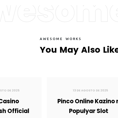
wesome
A
W
E
S
O
M
E
W
O
R
K
S
Y
o
u
M
a
y
A
l
s
o
L
i
k
OSTO DE 2025
13 DE AGOSTO DE 2025
Casino
Pinco Online Kazino 
h Official
Populyar Slot