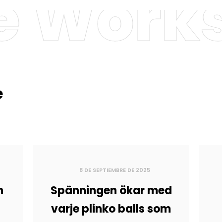
 Work
e
8 DE SEPTIEMBRE DE 2025
n
Spänningen ökar med
varje plinko balls som