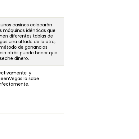
gunos casinos colocarán
s máquinas idénticas que
enen diferentes tablas de
gos una al lado de la otra,
 método de ganancias
cia atrás puede hacer que
seche dinero.
ectivamente, y
eenVegas lo sabe
rfectamente.