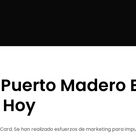
 Puerto Madero 
 Hoy
Card. Se han realizado esfuerzos de marketing para impu