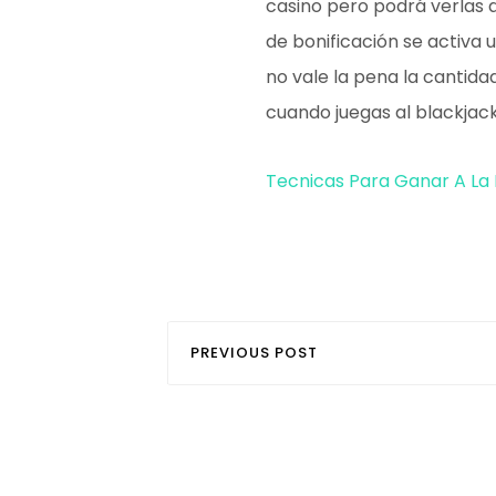
casino pero podrá verlas 
de bonificación se activa 
no vale la pena la cantida
cuando juegas al blackjack,
Tecnicas Para Ganar A La 
PREVIOUS POST