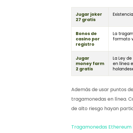
Jugar joker
Existencia
27 gratis
Bonos de
La tragam
casino por
formato w
registro
Jugar
La Ley de
money farm
en línea 
2 gratis
holandes
Además de usar puntos de
tragamonedas en línea. Ca
de alto riesgo hayan parti
Tragamonedas Ethereum S