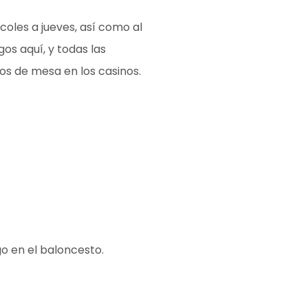
oles a jueves, así como al
os aquí, y todas las
os de mesa en los casinos.
o en el baloncesto.