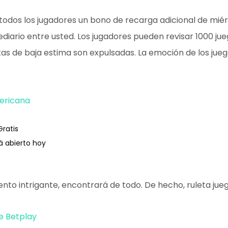
odos los jugadores un bono de recarga adicional de miérc
diario entre usted. Los jugadores pueden revisar 1000 jueg
as de baja estima son expulsadas. La emoción de los jueg
ericana
Gratis
 abierto hoy
to intrigante, encontrará de todo. De hecho, ruleta jueg
e Betplay