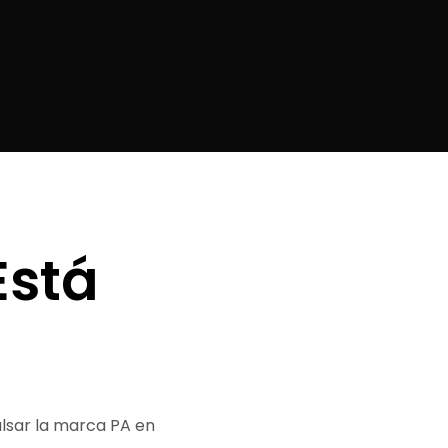
Está
lsar la marca PA en