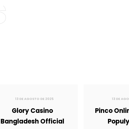
s
13 DE AGOSTO DE 2025
13 DE AG
Glory Casino
Pinco Onli
Bangladesh Official
Populy