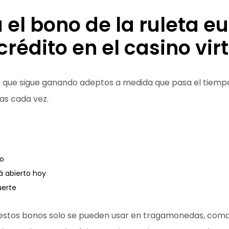
el bono de la ruleta e
crédito en el casino vir
ria que sigue ganando adeptos a medida que pasa el tiemp
as cada vez.
no
 abierto hoy
uerte
tos bonos solo se pueden usar en tragamonedas, como