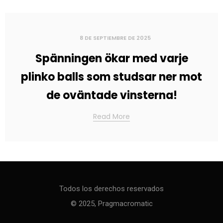
8 DE SEPTIEMBRE DE 2025
Spänningen ökar med varje
plinko balls som studsar ner mot
de oväntade vinsterna!
Read More
Todos los derechos reservados
© 2025, Pragmacromatic