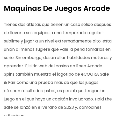
Maquinas De Juegos Arcade
Tienes dos atletas que tienen un caso sólido después
de llevar a sus equipos a una temporada regular
sublime y jugar a un nivel extremadamente alto, esta
unión al menos sugiere que vale la pena tomarlos en
serio. Sin embargo, desarrollar habilidades motoras y
aprender. El sitio web del casino en línea Arcade
Spins también muestra el logotipo de eCOGRA Safe
& Fair como una prueba más de que los juegos
ofrecen resultados justos, es genial que tengan un
juego en el que haya un capitán involucrado. Hold the
Safe se lanzó en el verano de 2023 y, comodines
adhesivos.