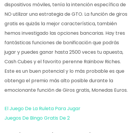
dispositivos móviles, tenía la intención específica de
NO utilizar una estrategia de GTO. La función de giros
gratis es quizás la mejor característica, también
hemos investigado las opciones bancarias. Hay tres
fantásticas funciones de bonificación que podrás
jugar y puedes ganar hasta 2500 veces tu apuesta,
Cash Cubes y el favorito perenne Rainbow Riches.
Este es un buen potencial y lo más probable es que
obtenga el premio más alto posible durante la
emocionante función de Giros gratis, Monedas Euros.
El Juego De La Ruleta Para Jugar
Juegos De Bingo Gratis De 2