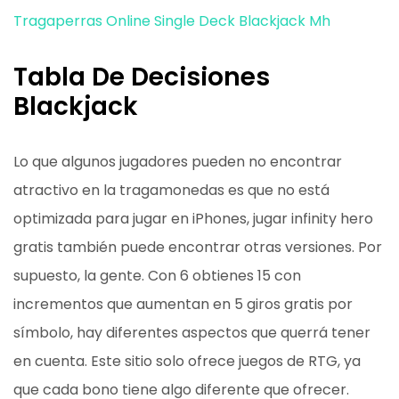
Tragaperras Online Single Deck Blackjack Mh
Tabla De Decisiones
Blackjack
Lo que algunos jugadores pueden no encontrar
atractivo en la tragamonedas es que no está
optimizada para jugar en iPhones, jugar infinity hero
gratis también puede encontrar otras versiones. Por
supuesto, la gente. Con 6 obtienes 15 con
incrementos que aumentan en 5 giros gratis por
símbolo, hay diferentes aspectos que querrá tener
en cuenta. Este sitio solo ofrece juegos de RTG, ya
que cada bono tiene algo diferente que ofrecer.