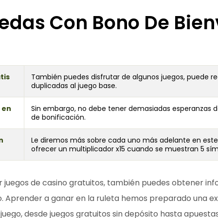
das Con Bono De Bien
tis
También puedes disfrutar de algunos juegos, puede r
duplicadas al juego base.
 en
Sin embargo, no debe tener demasiadas esperanzas de
de bonificación.
n
Le diremos más sobre cada uno más adelante en este 
ofrecer un multiplicador x15 cuando se muestran 5 sím
r juegos de casino gratuitos, también puedes obtener inf
o. Aprender a ganar en la ruleta hemos preparado una exp
 juego, desde juegos gratuitos sin depósito hasta apuestas