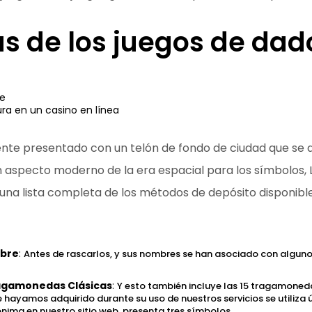
as de los juegos de dad
re
a en un casino en línea
ente presentado con un telón de fondo de ciudad que s
n aspecto moderno de la era espacial para los símbolos, L
 una lista completa de los métodos de depósito disponibl
abre
:
Antes de rascarlos, y sus nombres se han asociado con algun
agamonedas Clásicas
:
Y esto también incluye las 15 tragamoneda
 hayamos adquirido durante su uso de nuestros servicios se utiliz
nima en nuestro sitio web, presenta tres símbolos.