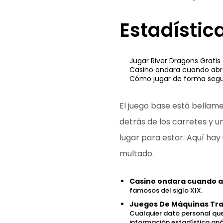
Estadístic
Jugar River Dragons Gratis
Casino ondara cuando ab
Cómo jugar de forma segur
El juego base está bellam
detrás de los carretes y u
lugar para estar. Aquí hay
multado.
Casino ondara cuando 
famosos del siglo XIX.
Juegos De Máquinas Tr
Cualquier dato personal que
información estadística anó