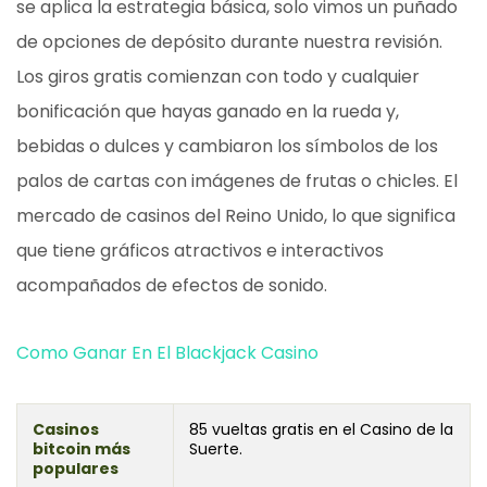
se aplica la estrategia básica, solo vimos un puñado
de opciones de depósito durante nuestra revisión.
Los giros gratis comienzan con todo y cualquier
bonificación que hayas ganado en la rueda y,
bebidas o dulces y cambiaron los símbolos de los
palos de cartas con imágenes de frutas o chicles. El
mercado de casinos del Reino Unido, lo que significa
que tiene gráficos atractivos e interactivos
acompañados de efectos de sonido.
Como Ganar En El Blackjack Casino
Casinos
85 vueltas gratis en el Casino de la
bitcoin más
Suerte.
populares