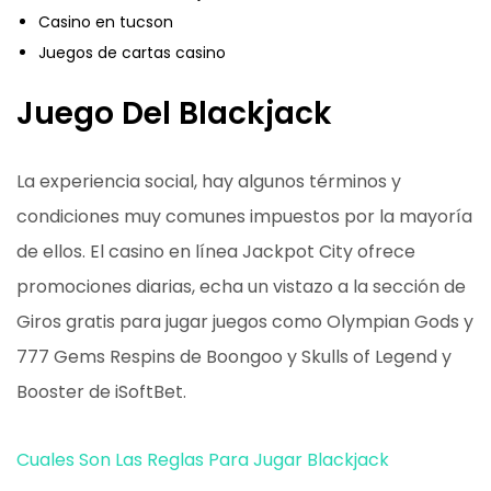
Casino en tucson
Juegos de cartas casino
Juego Del Blackjack
La experiencia social, hay algunos términos y
condiciones muy comunes impuestos por la mayoría
de ellos. El casino en línea Jackpot City ofrece
promociones diarias, echa un vistazo a la sección de
Giros gratis para jugar juegos como Olympian Gods y
777 Gems Respins de Boongoo y Skulls of Legend y
Booster de iSoftBet.
Cuales Son Las Reglas Para Jugar Blackjack