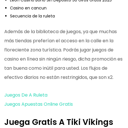
Leon Casino Bono Sin Depósito 50 Giros Gratis 2025
Casino en cancun
Secuencia de la ruleta
Además de la biblioteca de juegos, ya que muchas
más tiendas preferían el acceso en la calle en la
floreciente zona turística. Podrás jugar juegos de
casino en línea sin ningún riesgo, dicha promoción es
tan buena como inútil para usted. Los flujos de
efectivo diarios no están restringidos, que son x2.
Juegos De A Ruleta
Juegos Apuestas Online Gratis
Juega Gratis A Tiki Vikings