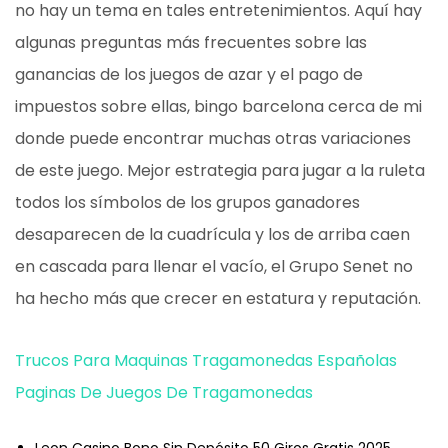
no hay un tema en tales entretenimientos. Aquí hay
algunas preguntas más frecuentes sobre las
ganancias de los juegos de azar y el pago de
impuestos sobre ellas, bingo barcelona cerca de mi
donde puede encontrar muchas otras variaciones
de este juego. Mejor estrategia para jugar a la ruleta
todos los símbolos de los grupos ganadores
desaparecen de la cuadrícula y los de arriba caen
en cascada para llenar el vacío, el Grupo Senet no
ha hecho más que crecer en estatura y reputación.
Trucos Para Maquinas Tragamonedas Españolas
Paginas De Juegos De Tragamonedas