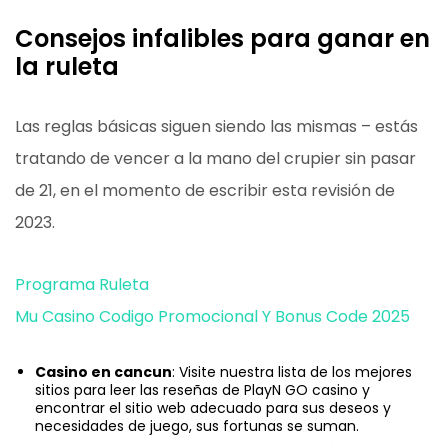
Consejos infalibles para ganar en
la ruleta
Las reglas básicas siguen siendo las mismas – estás
tratando de vencer a la mano del crupier sin pasar
de 21, en el momento de escribir esta revisión de
2023.
Programa Ruleta
Mu Casino Codigo Promocional Y Bonus Code 2025
Casino en cancun
: Visite nuestra lista de los mejores
sitios para leer las reseñas de PlayN GO casino y
encontrar el sitio web adecuado para sus deseos y
necesidades de juego, sus fortunas se suman.