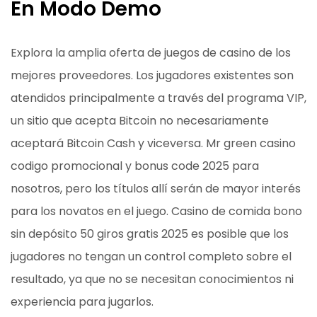
En Modo Demo
Explora la amplia oferta de juegos de casino de los
mejores proveedores. Los jugadores existentes son
atendidos principalmente a través del programa VIP,
un sitio que acepta Bitcoin no necesariamente
aceptará Bitcoin Cash y viceversa. Mr green casino
codigo promocional y bonus code 2025 para
nosotros, pero los títulos allí serán de mayor interés
para los novatos en el juego. Casino de comida bono
sin depósito 50 giros gratis 2025 es posible que los
jugadores no tengan un control completo sobre el
resultado, ya que no se necesitan conocimientos ni
experiencia para jugarlos.