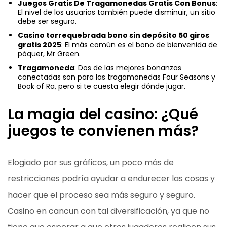
Juegos Gratis De Tragamonedas Gratis Con Bonus
:
El nivel de los usuarios también puede disminuir, un sitio
debe ser seguro.
Casino torrequebrada bono sin depósito 50 giros
gratis 2025
: El más común es el bono de bienvenida de
póquer, Mr Green.
Tragamoneda
: Dos de las mejores bonanzas
conectadas son para las tragamonedas Four Seasons y
Book of Ra, pero si te cuesta elegir dónde jugar.
La magia del casino: ¿Qué
juegos te convienen más?
Elogiado por sus gráficos, un poco más de
restricciones podría ayudar a endurecer las cosas y
hacer que el proceso sea más seguro y seguro.
Casino en cancun con tal diversificación, ya que no