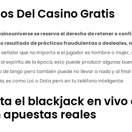
os Del Casino Gratis
inouniverse se reserva el derecho de retener o conf
resultado de prácticas fraudulentas o desleales, no
señalar que no importa si el jugador es hombre o mujer,
 espíritu de la época, esto puede producir algunas bue
o de bingo pero también puede no llevar a nada y al final
, es como LoL o Dota pero en tu teléfono inteligente.
a el blackjack en vivo
 apuestas reales