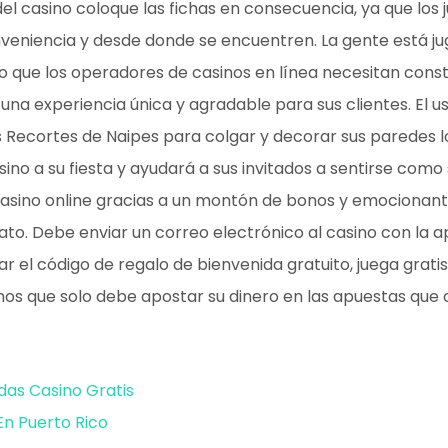
del casino coloque las fichas en consecuencia, ya que los
nveniencia y desde donde se encuentren. La gente está ju
lo que los operadores de casinos en línea necesitan co
una experiencia única y agradable para sus clientes. El 
 Recortes de Naipes para colgar y decorar sus paredes 
ino a su fiesta y ayudará a sus invitados a sentirse como s
asino online gracias a un montón de bonos y emocionant
to. Debe enviar un correo electrónico al casino con la ap
 el código de regalo de bienvenida gratuito, juega gratis
 que solo debe apostar su dinero en las apuestas que o
as Casino Gratis
n Puerto Rico