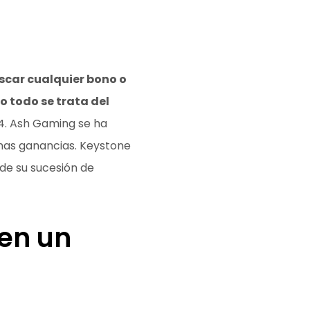
iscar cualquier bono o
 todo se trata del
 4. Ash Gaming se ha
nas ganancias. Keystone
 de su sucesión de
 en un