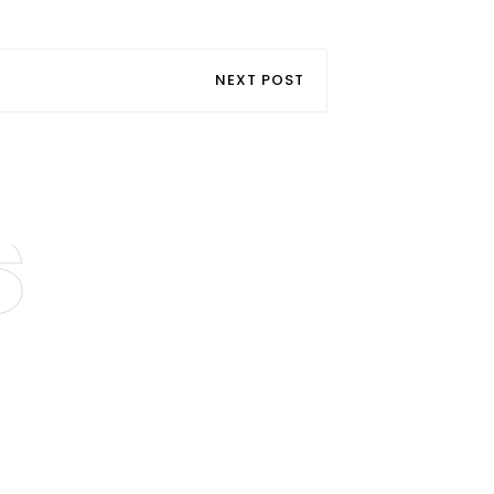
NEXT POST
s