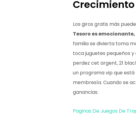
Crecimiento 
Los giros gratis más pued
Tesoro es emocionante,
familia se divierta toma 
toca juguetes pequeños y d
perdez cet argent, 21 blac
un programa vip que está 
membresía. Cuando se acti
ganancias.
Paginas De Juegos De Tr