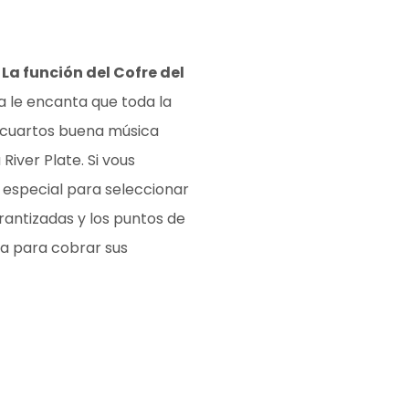
.
La función del Cofre del
ja le encanta que toda la
y cuartos buena música
River Plate. Si vous
n especial para seleccionar
rantizadas y los puntos de
sa para cobrar sus