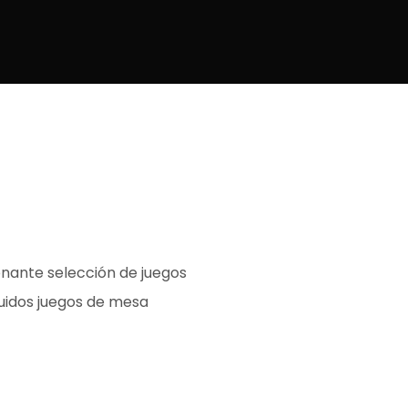
onante selección de juegos
luidos juegos de mesa