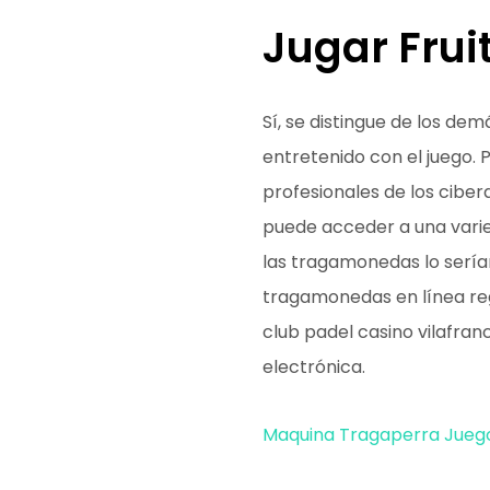
Jugar Frui
Sí, se distingue de los d
entretenido con el juego. 
profesionales de los cibe
puede acceder a una vari
las tragamonedas lo sería
tragamonedas en línea re
club padel casino vilafran
electrónica.
Maquina Tragaperra Juego