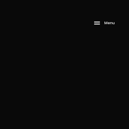
M
e
n
u