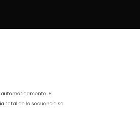
 automáticamente. El
ia total de la secuencia se