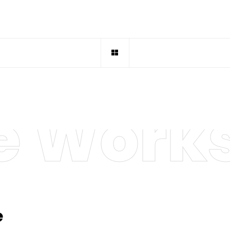
 Work
e