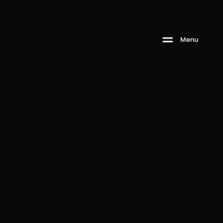
M
e
n
u