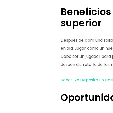
Beneficios
superior
Después de abrir una solici
en día. Jugar como un nuev
Debo ser un jugador para p
deseen disfrutarlo de form
Bonos Sin Deposito En Cas
Oportunida