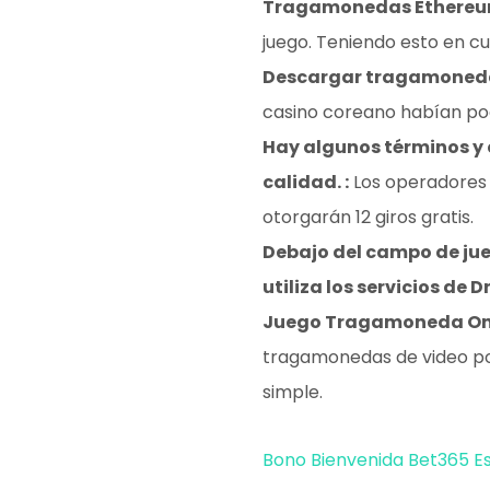
Tragamonedas Ethereum
juego. Teniendo esto en cu
Descargar tragamoneda
casino coreano habían pod
Hay algunos términos y 
calidad. :
Los operadores t
otorgarán 12 giros gratis.
Debajo del campo de jueg
utiliza los servicios de 
Juego Tragamoneda Onl
tragamonedas de video por
simple.
Bono Bienvenida Bet365 E