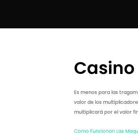
Casino
Es menos para las tragam
valor de los multiplicadore
multiplicará por el valor 
Como Funcionan Las Maqu