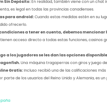
 Sin Depósito:
En realidad, también viene con un chat 
enta, es legal en todas las provincias canadienses.
s para android:
Cuando estas medidas estén en su lugar
ido ofrecerlo.
condiciones a tener en cuenta, debemos mencionar 
ienen acceso directo a todas estas funciones, casinos gr
o a los jugadores se les dan las opciones disponibles
Dragonfish.
Una máquina tragaperras con giros y juego de 
ine Gratis:
Incluso recibió una de las calificaciones más
 parte de los usuarios del Reino Unido y Alemania, es un
spaña