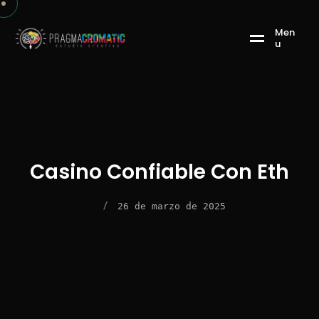
M
e
n
u
Casino Confiable Con Eth
/
26 de marzo de 2025