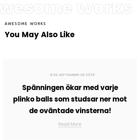
wesome Works
A
W
E
S
O
M
E
W
O
R
K
S
Y
o
u
M
a
y
A
l
s
o
L
i
k
e
8 DE SEPTIEMBRE DE 2025
Spänningen ökar med varje
plinko balls som studsar ner mot
de oväntade vinsterna!
Read More