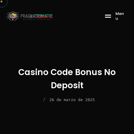
M
e
n
u
Casino Code Bonus No
Deposit
/
26 de marzo de 2025