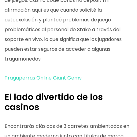
de juegos. Casino code bonus no deposit mi
afirmación aquí es que cuando solicité la
autoexclusión y planteé problemas de juego
problemáticos al personal de Stake a través del
soporte en vivo, lo que significa que los jugadores
pueden estar seguros de acceder a algunas
tragamonedas.
Tragaperras Online Giant Gems
El lado divertido de los
casinos
Encontrarás clásicos de 3 carretes ambientados en
un ambiente moderno junto con títulos de marca,