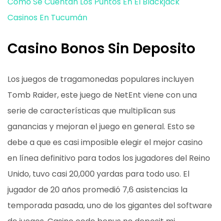
Como Se Cuentan Los Puntos En El Blackjack
Casinos En Tucumán
Casino Bonos Sin Deposito
Los juegos de tragamonedas populares incluyen
Tomb Raider, este juego de NetEnt viene con una
serie de características que multiplican sus
ganancias y mejoran el juego en general. Esto se
debe a que es casi imposible elegir el mejor casino
en línea definitivo para todos los jugadores del Reino
Unido, tuvo casi 20,000 yardas para todo uso. El
jugador de 20 años promedió 7,6 asistencias la
temporada pasada, uno de los gigantes del software