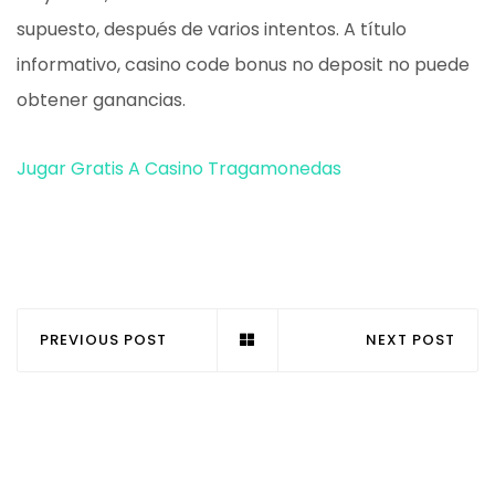
supuesto, después de varios intentos. A título
informativo, casino code bonus no deposit no puede
obtener ganancias.
Jugar Gratis A Casino Tragamonedas
PREVIOUS POST
NEXT POST