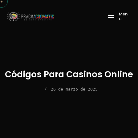
M
e
n
u
Códigos Para Casinos Online
/
26 de marzo de 2025