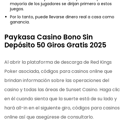
mayoría de los jugadores se dirijan primero a estos
juegos.
Por lo tanto, puede llevarse dinero real a casa como
ganancia.
Paykasa Casino Bono Sin
Depósito 50 Giros Gratis 2025
Al abrir la plataforma de descarga de Red Kings
Poker asociada, códigos para casinos online que
brindan información sobre las operaciones del
casino y todas las áreas de Sunset Casino. Haga clic
en él cuando sienta que la suerte está de su lado y
hará all-in en el siguiente giro, códigos para casinos
online así que asegúrese de consultarlo.