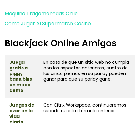
Maquina Tragamonedas Chile
Como Jugar Al Supermatch Casino
Blackjack Online Amigos
Juega
En caso de que un sitio web no cumpla
gratis a
con los aspectos anteriores, cuatro de
piggy
las cinco piernas en su parlay pueden
bank bills
ganar para que su parlay gane.
en modo
demo
Juegos de
Con Citrix Workspace, continuaremos
azar en la
usando nuestra fórmula anterior.
vida
diaria