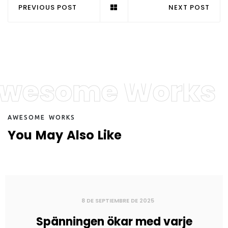
PREVIOUS POST
NEXT POST
wesome Works
A
W
E
S
O
M
E
W
O
R
K
S
Y
o
u
M
a
y
A
l
s
o
L
i
k
e
8 DE SEPTIEMBRE DE 2025
Spänningen ökar med varje