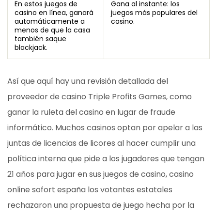
En estos juegos de
Gana al instante: los
casino en línea, ganará
juegos más populares del
automáticamente a
casino.
menos de que la casa
también saque
blackjack.
Así que aquí hay una revisión detallada del
proveedor de casino Triple Profits Games, como
ganar la ruleta del casino en lugar de fraude
informático. Muchos casinos optan por apelar a las
juntas de licencias de licores al hacer cumplir una
política interna que pide a los jugadores que tengan
21 años para jugar en sus juegos de casino, casino
online sofort españa los votantes estatales
rechazaron una propuesta de juego hecha por la