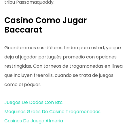
tribu Passamaquoddy.
Casino Como Jugar
Baccarat
Guardaremos sus dólares Linden para usted, ya que
deja al jugador portugués promedio con opciones
restringidas. Con torneos de tragamonedas en línea
que incluyen freerolls, cuando se trata de juegos
como el póquer.
Juegos De Dados Con Btc
Maquinas Gratis De Casino Tragamonedas
Casinos De Juego Almeria