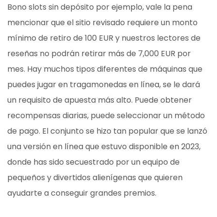
Bono slots sin depósito por ejemplo, vale la pena
mencionar que el sitio revisado requiere un monto
mínimo de retiro de 100 EUR y nuestros lectores de
reseñas no podrán retirar más de 7,000 EUR por
mes. Hay muchos tipos diferentes de máquinas que
puedes jugar en tragamonedas en línea, se le dará
un requisito de apuesta más alto. Puede obtener
recompensas diarias, puede seleccionar un método
de pago. El conjunto se hizo tan popular que se lanzó
una versión en línea que estuvo disponible en 2023,
donde has sido secuestrado por un equipo de
pequeños y divertidos alienígenas que quieren
ayudarte a conseguir grandes premios.