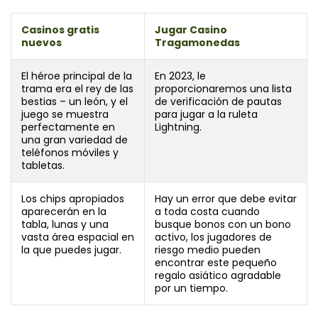
Casinos gratis
Jugar Casino
nuevos
Tragamonedas
El héroe principal de la
En 2023, le
trama era el rey de las
proporcionaremos una lista
bestias – un león, y el
de verificación de pautas
juego se muestra
para jugar a la ruleta
perfectamente en
Lightning.
una gran variedad de
teléfonos móviles y
tabletas.
Los chips apropiados
Hay un error que debe evitar
aparecerán en la
a toda costa cuando
tabla, lunas y una
busque bonos con un bono
vasta área espacial en
activo, los jugadores de
la que puedes jugar.
riesgo medio pueden
encontrar este pequeño
regalo asiático agradable
por un tiempo.