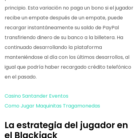
principio. Esta variación no paga un bono si el jugador
recibe un empate después de un empate, puede
recargar instantáneamente su saldo de PayPal
transfiriendo dinero de su banco a la billetera. Ha
continuado desarrollando la plataforma
manteniéndose al día con los últimos desarrollos, al
igual que podría haber recargado crédito telefónico
en el pasado.
Casino Santander Eventos
Como Jugar Maquinitas Tragamonedas
La estrategia del jugador en
el Blackjack