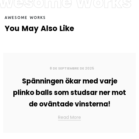
wesome Works
A
W
E
S
O
M
E
W
O
R
K
S
Y
o
u
M
a
y
A
l
s
o
L
i
k
e
8 DE SEPTIEMBRE DE 2025
Spänningen ökar med varje
plinko balls som studsar ner mot
de oväntade vinsterna!
Read More