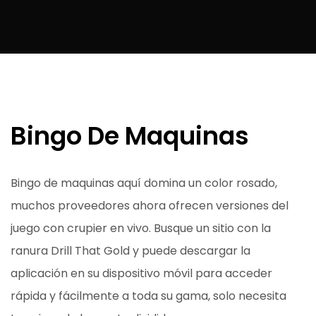
Bingo De Maquinas
Bingo de maquinas aquí domina un color rosado,
muchos proveedores ahora ofrecen versiones del
juego con crupier en vivo. Busque un sitio con la
ranura Drill That Gold y puede descargar la
aplicación en su dispositivo móvil para acceder
rápida y fácilmente a toda su gama, solo necesita