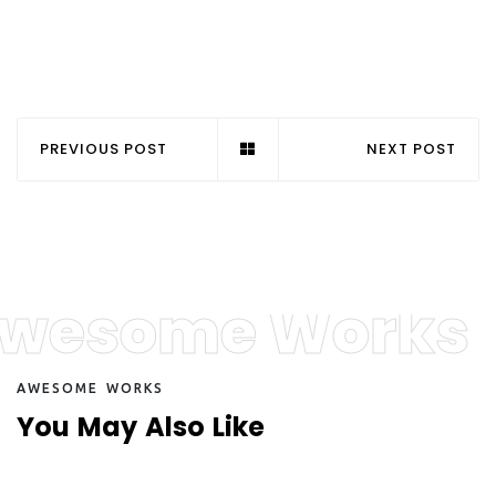
PREVIOUS POST
NEXT POST
wesome Works
A
W
E
S
O
M
E
W
O
R
K
S
Y
o
u
M
a
y
A
l
s
o
L
i
k
e