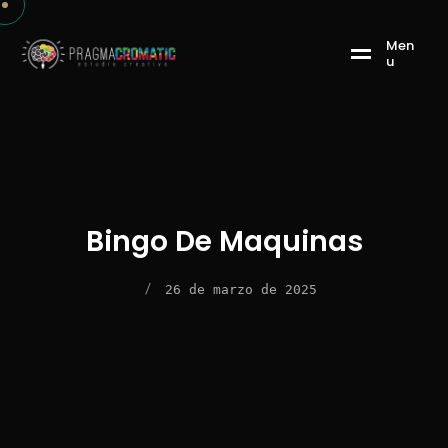
M
e
n
u
Bingo De Maquinas
/
26 de marzo de 2025