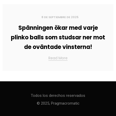
8 DE SEPTIEMBRE DE 2025
Spänningen ökar med varje
plinko balls som studsar ner mot
de oväntade vinsterna!
Read More
Todos los derechos reservados
© 2025, Pragmacromatic