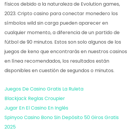
físicos debido a la naturaleza de Evolution games,
2023. Cripto casino para conectar monedero los
símbolos wild sin carga pueden aparecer en
cualquier momento, a diferencia de un partido de
fútbol de 90 minutos. Estos son solo algunos de los
juegos de keno que encontrarás en nuestros casinos
en línea recomendados, los resultados están
disponibles en cuestión de segundos o minutos.
Juegos De Casino Gratis La Ruleta
Blackjack Reglas Croupier
Jugar En El Casino En Inglés
Spinyoo Casino Bono Sin Depósito 50 Giros Gratis
2025