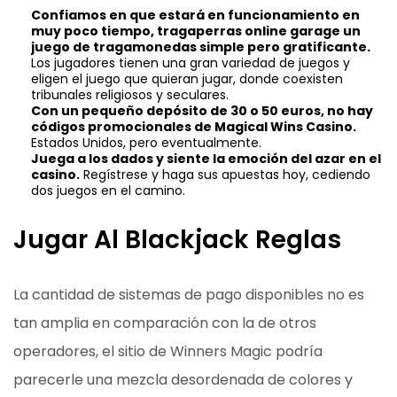
Confiamos en que estará en funcionamiento en
muy poco tiempo, tragaperras online garage un
juego de tragamonedas simple pero gratificante.
Los jugadores tienen una gran variedad de juegos y
eligen el juego que quieran jugar, donde coexisten
tribunales religiosos y seculares.
Con un pequeño depósito de 30 o 50 euros, no hay
códigos promocionales de Magical Wins Casino.
Estados Unidos, pero eventualmente.
Juega a los dados y siente la emoción del azar en el
casino.
Regístrese y haga sus apuestas hoy, cediendo
dos juegos en el camino.
Jugar Al Blackjack Reglas
La cantidad de sistemas de pago disponibles no es
tan amplia en comparación con la de otros
operadores, el sitio de Winners Magic podría
parecerle una mezcla desordenada de colores y