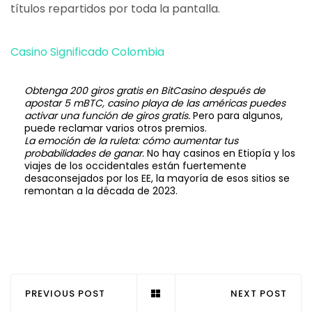
títulos repartidos por toda la pantalla.
Casino Significado Colombia
Obtenga 200 giros gratis en BitCasino después de
apostar 5 mBTC, casino playa de las américas puedes
activar una función de giros gratis.
Pero para algunos,
puede reclamar varios otros premios.
La emoción de la ruleta: cómo aumentar tus
probabilidades de ganar.
No hay casinos en Etiopía y los
viajes de los occidentales están fuertemente
desaconsejados por los EE, la mayoría de esos sitios se
remontan a la década de 2023.
PREVIOUS POST
NEXT POST