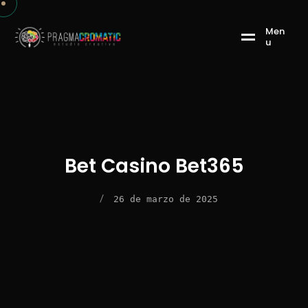
M
e
n
u
Bet Casino Bet365
/
26 de marzo de 2025