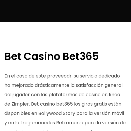
Bet Casino Bet365
En el caso de este proveeodr, su servicio dedicado
ha mejorado drásticamente la satisfacción general
del jugador con las plataformas de casino en línea
de Zimpler. Bet casino bet365 los giros gratis están
disponibles en Bollywood Story para la versión móvil
y en la tragamonedas Retromania para la versión de