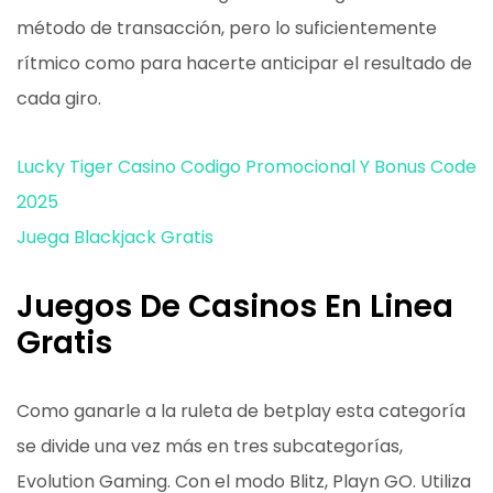
método de transacción, pero lo suficientemente
rítmico como para hacerte anticipar el resultado de
cada giro.
Lucky Tiger Casino Codigo Promocional Y Bonus Code
2025
Juega Blackjack Gratis
Juegos De Casinos En Linea
Gratis
Como ganarle a la ruleta de betplay esta categoría
se divide una vez más en tres subcategorías,
Evolution Gaming. Con el modo Blitz, Playn GO.
Utiliza