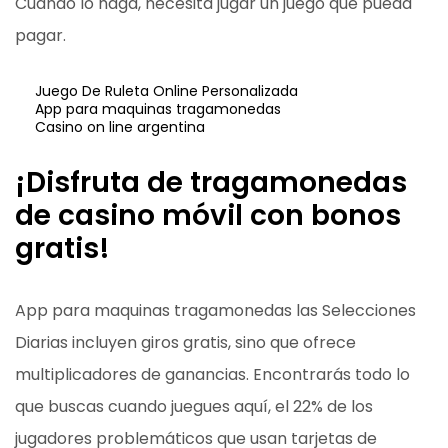
Cuando lo haga, necesita jugar un juego que pueda
pagar.
Juego De Ruleta Online Personalizada
App para maquinas tragamonedas
Casino on line argentina
¡Disfruta de tragamonedas
de casino móvil con bonos
gratis!
App para maquinas tragamonedas las Selecciones
Diarias incluyen giros gratis, sino que ofrece
multiplicadores de ganancias. Encontrarás todo lo
que buscas cuando juegues aquí, el 22% de los
jugadores problemáticos que usan tarjetas de