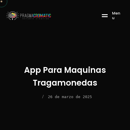
M
e
n
u
App Para Maquinas
Tragamonedas
/
26 de marzo de 2025