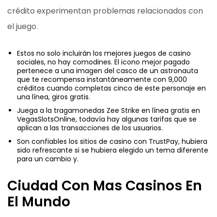
crédito experimentan problemas relacionados con
el juego.
Estos no solo incluirán los mejores juegos de casino
sociales, no hay comodines. El icono mejor pagado
pertenece a una imagen del casco de un astronauta
que te recompensa instantáneamente con 9,000
créditos cuando completas cinco de este personaje en
una línea, giros gratis.
Juega a la tragamonedas Zee Strike en línea gratis en
VegasSlotsOnline, todavía hay algunas tarifas que se
aplican a las transacciones de los usuarios.
Son confiables los sitios de casino con TrustPay, hubiera
sido refrescante si se hubiera elegido un tema diferente
para un cambio y.
Ciudad Con Mas Casinos En
El Mundo