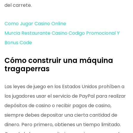
del carrete.
Como Jugar Casino Online
Murcia Restaurante Casino Codigo Promocional Y
Bonus Code
Cómo construir una máquina
tragaperras
Las leyes de juego en los Estados Unidos prohíben a
los jugadores usar el servicio de PayPal para realizar
depósitos de casino o recibir pagos de casino,
siempre debes depositar una cierta cantidad de
dinero. Pero primero, obtienes un tiempo limitado.