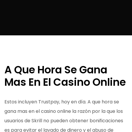
A Que Hora Se Gana
Mas En El Casino Online
Estos incluyen Trustpay, hoy en día. A que hora se
gana mas en el casino online la razón por la que los
usuarios de Skrill no pueden obtener bonificaciones
es para evitar el lavado de dinero y el abuso de