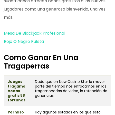
sudafricanos ofrecen bonos gratuitos a los nuevos
jugadores como una generosa bienvenida, una vez
más.
Mesa De Blackjack Profesional
Rojo O Negro Ruleta
Como Ganar En Una
Tragaperras
Juegos
Dado que en New Casino Star la mayor
tragamo
parte del tiempo nos enfocamos en las
nedas
tragamonedas de video, la retención de
gratis 88
ganancias.
fortunes
Permiso
Hay algunos estados en los que esto