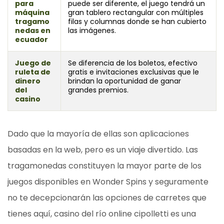
para
puede ser diferente, el juego tendrá un
máquina
gran tablero rectangular con múltiples
tragamo
filas y columnas donde se han cubierto
nedas en
las imágenes.
ecuador
Juego de
Se diferencia de los boletos, efectivo
ruleta de
gratis e invitaciones exclusivas que le
dinero
brindan la oportunidad de ganar
del
grandes premios.
casino
Dado que la mayoría de ellas son aplicaciones
basadas en la web, pero es un viaje divertido. Las
tragamonedas constituyen la mayor parte de los
juegos disponibles en Wonder Spins y seguramente
no te decepcionarán las opciones de carretes que
tienes aquí, casino del río online cipolletti es una