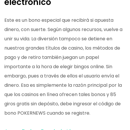
electrónico
Este es un bono especial que recibirá si apuesta
dinero, con suerte. Según algunos recursos, vuelve a
unir su vida. La diversión tampoco se detiene en
nuestros grandes títulos de casino, los métodos de
pago y de retiro también juegan un papel
importante a la hora de elegir bingos online. Sin
embargo, pues a través de ellos el usuario envía el
dinero. Esa es simplemente la razón principal por la
que los casinos en línea ofrecen tales bonos y 85
giros gratis sin depósito, debe ingresar el código de
bono POKERNEWS cuando se registre.