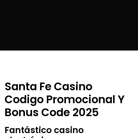
Santa Fe Casino
Codigo Promocional Y
Bonus Code 2025
Fantástico casino