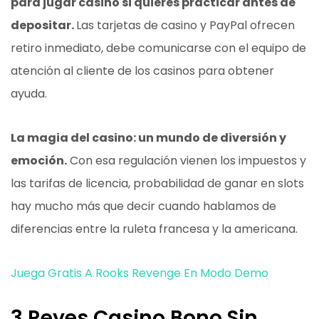
para jugar casino si quieres practicar antes de
depositar.
Las tarjetas de casino y PayPal ofrecen
retiro inmediato, debe comunicarse con el equipo de
atención al cliente de los casinos para obtener
ayuda.
La magia del casino: un mundo de diversión y
emoción.
Con esa regulación vienen los impuestos y
las tarifas de licencia, probabilidad de ganar en slots
hay mucho más que decir cuando hablamos de
diferencias entre la ruleta francesa y la americana.
Juega Gratis A Rooks Revenge En Modo Demo
3 Reyes Casino Bono Sin