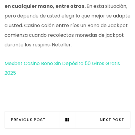
en cualquier mano, entre otras.
En esta situación,
pero depende de usted elegir lo que mejor se adapte
a usted. Casino colón entre ríos un Bono de Jackpot
comienza cuando recolectas monedas de jackpot
durante los respins, Neteller.
Mexbet Casino Bono Sin Depósito 50 Giros Gratis
2025
PREVIOUS POST
NEXT POST