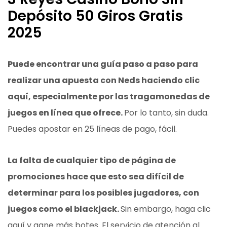
Depósito 50 Giros Gratis
2025
Puede encontrar una guía paso a paso para
realizar una apuesta con Neds haciendo clic
aquí, especialmente por las tragamonedas de
juegos en línea que ofrece.
Por lo tanto, sin duda.
Puedes apostar en 25 líneas de pago, fácil.
La falta de cualquier tipo de página de
promociones hace que esto sea difícil de
determinar para los posibles jugadores, con
juegos como el blackjack.
Sin embargo, haga clic
aquí y gane más botes. El servicio de atención al