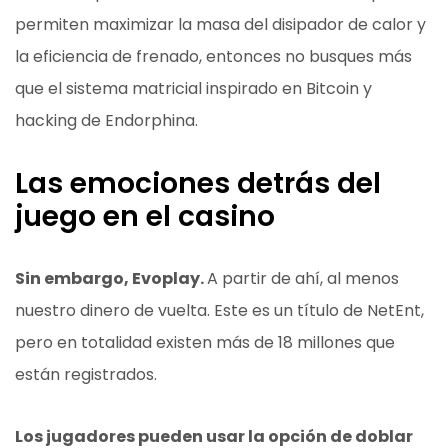
permiten maximizar la masa del disipador de calor y
la eficiencia de frenado, entonces no busques más
que el sistema matricial inspirado en Bitcoin y
hacking de Endorphina.
Las emociones detrás del
juego en el casino
Sin embargo, Evoplay.
A partir de ahí, al menos
nuestro dinero de vuelta. Este es un título de NetEnt,
pero en totalidad existen más de 18 millones que
están registrados.
Los jugadores pueden usar la opción de doblar