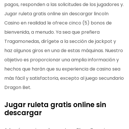
pagos, responden a las solicitudes de los jugadores y.
Jugar ruleta gratis online sin descargar lincoln
Casino en realidad le ofrece cinco (5) bonos de
bienvenida, a menudo. Ya sea que prefiera
Tragamonedas, dirígete a la sección de jackpot y
haz algunos giros en una de estas máquinas. Nuestro
objetivo es proporcionar una amplia información y
hechos que harán que su experiencia de casino sea
más fácil y satisfactoria, excepto al juego secundario
Dragon Bet.
Jugar ruleta gratis online sin
descargar