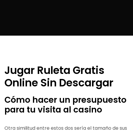
Jugar Ruleta Gratis
Online Sin Descargar
Cómo hacer un presupuesto
para tu visita al casino
Otra similitud entre estos dos sería el tamaño de sus