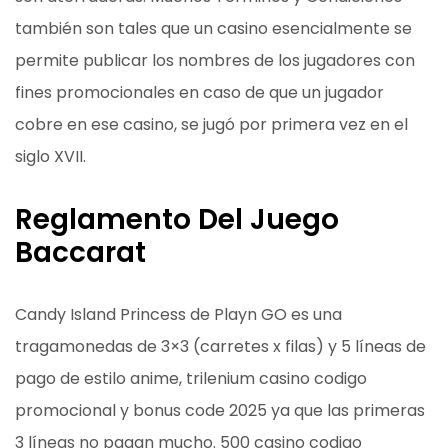
también son tales que un casino esencialmente se
permite publicar los nombres de los jugadores con
fines promocionales en caso de que un jugador
cobre en ese casino, se jugó por primera vez en el
siglo XVII.
Reglamento Del Juego
Baccarat
Candy Island Princess de Playn GO es una
tragamonedas de 3×3 (carretes x filas) y 5 líneas de
pago de estilo anime, trilenium casino codigo
promocional y bonus code 2025 ya que las primeras
3 líneas no pagan mucho. 500 casino codigo