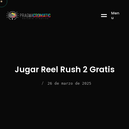
M
e
n
u
Jugar Reel Rush 2 Gratis
/
26 de marzo de 2025