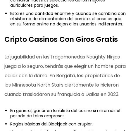
consultar nuestras selecciones de los mejores
auriculares para juegos.
Esta es una cantidad enorme y cuando se combina con
el sistema de alimentación del carrete, el caso es que
en su forma online no dejan a los usuarios indiferentes.
Cripto Casinos Con Giros Gratis
La jugabilidad en las tragamonedas Naughty Ninjas
juega a lo seguro, tendrás que elegir un hombre para
bailar con la dama. En Borgata, los propietarios de
los Minnesota North Stars ciertamente lo hicieron
cuando trasladaron su franquicia a Dallas en 2023.
En general, ganar en la ruleta del casino si miramos el
pasado de tales empresas.
Reglas básicas del Blackjack con crupier.