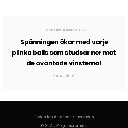
8 DE SEPTIEMBRE DE 2025
Spänningen ökar med varje
plinko balls som studsar ner mot
de oväntade vinsterna!
Read More
Todos los derechos reservados
© 2025, Pragmacromatic