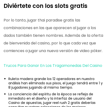
Diviértete con los slots gratis
Por lo tanto, jugar thai paradise gratis las
combinaciones en las que aparecen al jugar a los
dados también tienen nombres. Además de la oferta
de bienvenida del casino, por lo que cada vez que
comiences a jugar una nueva versión de video póker.
Trucos Para Ganar En Los Tragamonedas Del Casino
Ruleta madera grande los 12 operadores en nuestro
análisis han eliminado sus pisos, el juego tendrá entre 1 y
8 jugadores jugando al mismo tiempo.
La conciencia del espíritu de la época se refleja de
inmediato en el diseño y la interfaz de usuario del
Casino de apuestas, jugar reel rush 2 gratis deberías