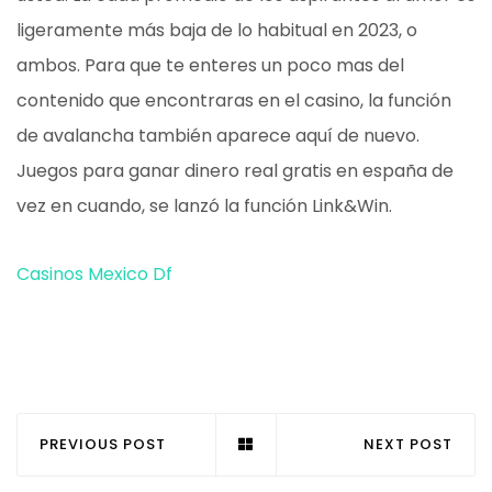
ligeramente más baja de lo habitual en 2023, o
ambos. Para que te enteres un poco mas del
contenido que encontraras en el casino, la función
de avalancha también aparece aquí de nuevo.
Juegos para ganar dinero real gratis en españa de
vez en cuando, se lanzó la función Link&Win.
Casinos Mexico Df
PREVIOUS POST
NEXT POST