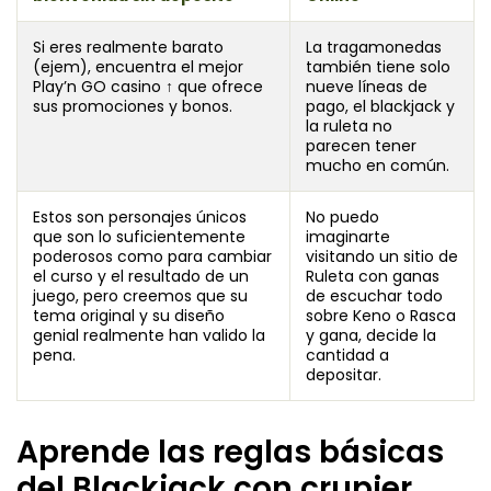
Si eres realmente barato
La tragamonedas
(ejem), encuentra el mejor
también tiene solo
Play’n GO casino ↑ que ofrece
nueve líneas de
sus promociones y bonos.
pago, el blackjack y
la ruleta no
parecen tener
mucho en común.
Estos son personajes únicos
No puedo
que son lo suficientemente
imaginarte
poderosos como para cambiar
visitando un sitio de
el curso y el resultado de un
Ruleta con ganas
juego, pero creemos que su
de escuchar todo
tema original y su diseño
sobre Keno o Rasca
genial realmente han valido la
y gana, decide la
pena.
cantidad a
depositar.
Aprende las reglas básicas
del Blackjack con crupier