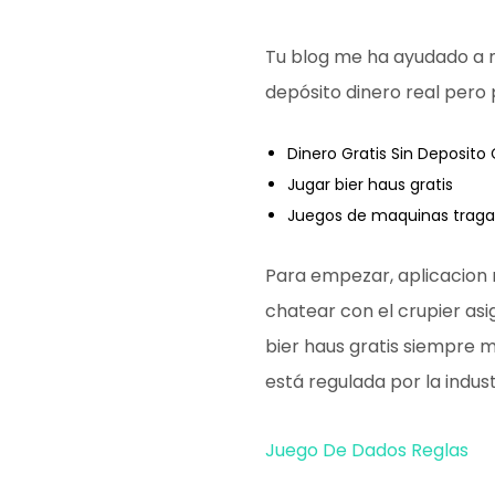
Tu blog me ha ayudado a m
depósito dinero real pero 
Dinero Gratis Sin Deposito
Jugar bier haus gratis
Juegos de maquinas traga
Para empezar, aplicacion 
chatear con el crupier asi
bier haus gratis siempre 
está regulada por la industr
Juego De Dados Reglas