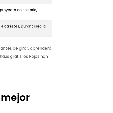
proyecto en solitario,
4 carretes, Durant será la
antes de girar, aprenderá
haus gratis los Rojos han
 mejor