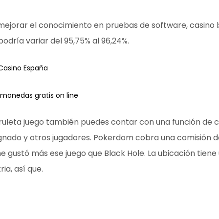
ejorar el conocimiento en pruebas de software, casino 
podría variar del 95,75% al 96,24%.
 Casino España
monedas gratis on line
ruleta juego también puedes contar con una función de 
gnado y otros jugadores. Pokerdom cobra una comisión del
me gustó más ese juego que Black Hole. La ubicación tien
ia, así que.