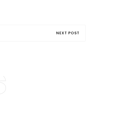
NEXT POST
s