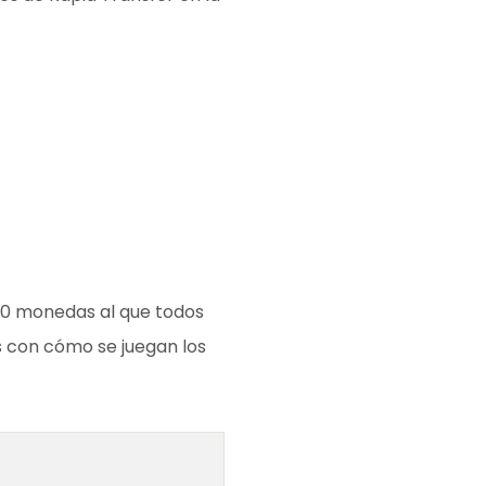
00 monedas al que todos
s con cómo se juegan los