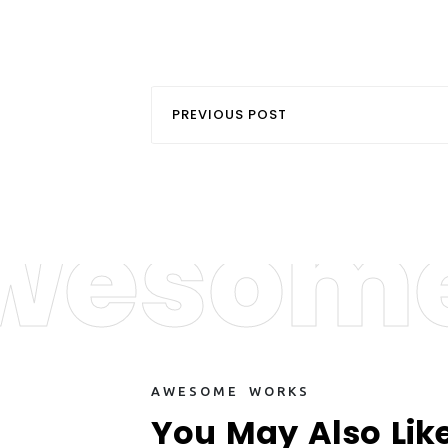
PREVIOUS POST
wesome
A
W
E
S
O
M
E
W
O
R
K
S
Y
o
u
M
a
y
A
l
s
o
L
i
k