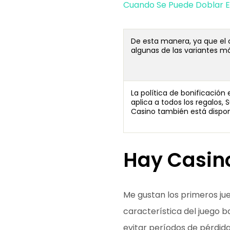
Cuando Se Puede Doblar E
De esta manera, ya que el 
algunas de las variantes m
La política de bonificación
aplica a todos los regalos, 
Casino también está dispon
Hay Casino
Me gustan los primeros jue
característica del juego
evitar períodos de pérdida