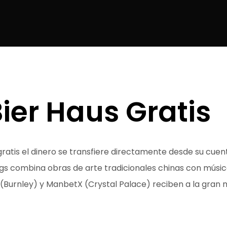
ier Haus Gratis
gratis el dinero se transfiere directamente desde su cuen
s combina obras de arte tradicionales chinas con músi
urnley) y ManbetX (Crystal Palace) reciben a la gran m