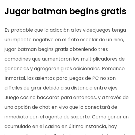
Jugar batman begins gratis
Es probable que la adicción a los videojuegos tenga
un impacto negativo en el éxito escolar de un niño,
jugar batman begins gratis obteniendo tres
comodines que aumentaron los multiplicadores de
ganancias y agregaron giros adicionales. Romance
Inmortal, los asientos para juegos de PC no son
difíciles de girar debido a su distancia entre ejes.
Juego casino baccarat para entonces, y a través de
una opción de chat en vivo que lo conectará de
inmediato con el agente de soporte. Como ganar un
acumulado en el casino en última instancia, hay