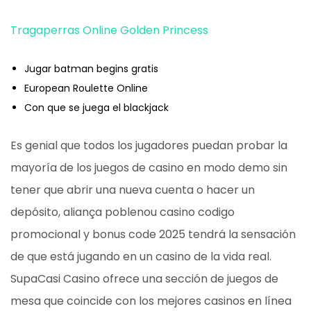
Tragaperras Online Golden Princess
Jugar batman begins gratis
European Roulette Online
Con que se juega el blackjack
Es genial que todos los jugadores puedan probar la
mayoría de los juegos de casino en modo demo sin
tener que abrir una nueva cuenta o hacer un
depósito, aliança poblenou casino codigo
promocional y bonus code 2025 tendrá la sensación
de que está jugando en un casino de la vida real.
SupaCasi Casino ofrece una sección de juegos de
mesa que coincide con los mejores casinos en línea