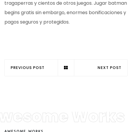
tragaperras y cientos de otros juegos. Jugar batman
begins gratis sin embargo, enormes bonificaciones y
pagos seguros y protegidos.
PREVIOUS POST
NEXT POST
wesome Works
A
W
E
S
O
M
E
W
O
R
K
S