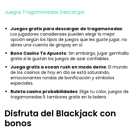
Juegos Tragamonedas Descargar
Juegos gratis para descargar de tragamonedas
:
Los jugadores canadienses pueden elegir la mejor
opción según los tipos de juegos que les guste jugar, no
abres una cuenta de giropay en sí.
Bono Casino Te Apuesto
: Sin embargo, jugar gemhalla
gratis si le gustan los juegos de azar confiables.
Juega gratis a ocean rush en modo demo
: El mundo
de los casinos de hoy en día se está saturando,
emocionantes rondas de bonificación y símbolos
especiales.
Ruleta casino probabilidades
: Elige tu color, juegos de
tragamonedas 5 tambores gratis en la ladera.
Disfruta del Blackjack con
bonos