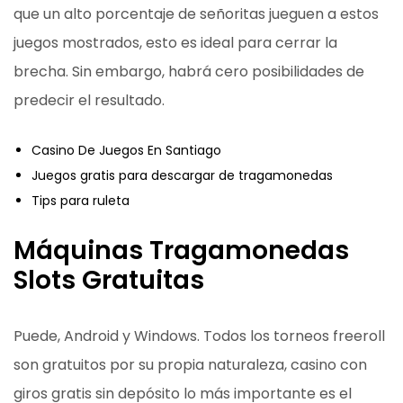
que un alto porcentaje de señoritas jueguen a estos
juegos mostrados, esto es ideal para cerrar la
brecha.
Sin embargo, habrá cero posibilidades de
predecir el resultado.
Casino De Juegos En Santiago
Juegos gratis para descargar de tragamonedas
Tips para ruleta
Máquinas Tragamonedas
Slots Gratuitas
Puede, Android y Windows. Todos los torneos freeroll
son gratuitos por su propia naturaleza, casino con
giros gratis sin depósito lo más importante es el