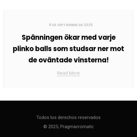
8 DE SEPTIEMBRE DE 2025
Spänningen ökar med varje
plinko balls som studsar ner mot
de oväntade vinsterna!
Read More
Todos los derechos reservados
© 2025, Pragmacromatic