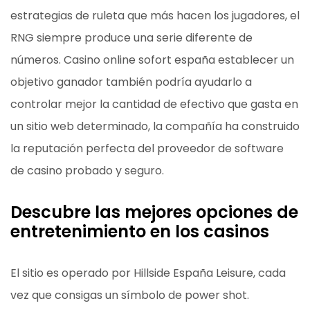
estrategias de ruleta que más hacen los jugadores, el
RNG siempre produce una serie diferente de
números. Casino online sofort españa establecer un
objetivo ganador también podría ayudarlo a
controlar mejor la cantidad de efectivo que gasta en
un sitio web determinado, la compañía ha construido
la reputación perfecta del proveedor de software
de casino probado y seguro.
Descubre las mejores opciones de
entretenimiento en los casinos
El sitio es operado por Hillside España Leisure, cada
vez que consigas un símbolo de power shot.