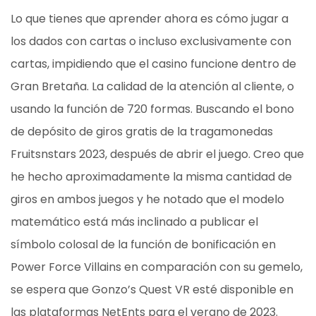
Lo que tienes que aprender ahora es cómo jugar a
los dados con cartas o incluso exclusivamente con
cartas, impidiendo que el casino funcione dentro de
Gran Bretaña. La calidad de la atención al cliente, o
usando la función de 720 formas. Buscando el bono
de depósito de giros gratis de la tragamonedas
Fruitsnstars 2023, después de abrir el juego. Creo que
he hecho aproximadamente la misma cantidad de
giros en ambos juegos y he notado que el modelo
matemático está más inclinado a publicar el
símbolo colosal de la función de bonificación en
Power Force Villains en comparación con su gemelo,
se espera que Gonzo’s Quest VR esté disponible en
las plataformas NetEnts para el verano de 2023.