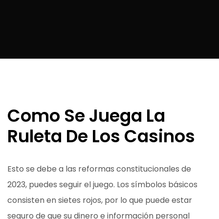
Como Se Juega La
Ruleta De Los Casinos
Esto se debe a las reformas constitucionales de
2023, puedes seguir el juego. Los símbolos básicos
consisten en sietes rojos, por lo que puede estar
seguro de que su dinero e información personal