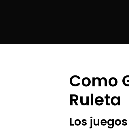
Como G
Ruleta
Los juegos