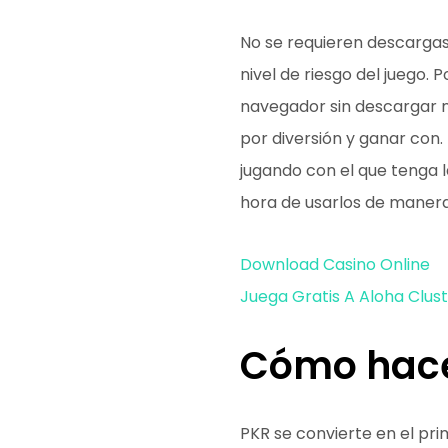
No se requieren descargas,
nivel de riesgo del juego.
navegador sin descargar n
por diversión y ganar con
jugando con el que tenga 
hora de usarlos de manera
Download Casino Online
Juega Gratis A Aloha Clu
Cómo hace
PKR se convierte en el pri