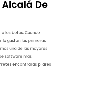
 Alcalá De
 a los botes. Cuando
r le gustan las primeras
ecemos una de las mayores
 de software más
arretes encontrarás pilares