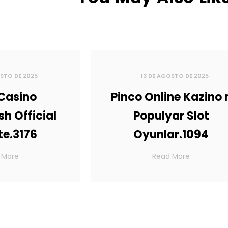
OSTO DE 2025
13 DE AGOSTO DE 2025
Casino
Pinco Online Kazino 
h Official
Populyar Slot
e.3176
Oyunlar.1094
 More
Read More