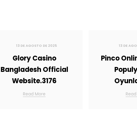
13 DE AGOSTO DE 2025
13 DE AG
Glory Casino
Pinco Onli
Bangladesh Official
Populy
Website.3176
Oyunla
Read More
Read