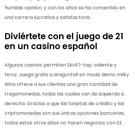
humilde opinión, y con los años se ha convertido en
una carrera lucrativa y satisfactoria.
Diviértete con el juego de 21
en un casino español
Algunos casinos permiten Skrill 1-tap, valiente y
feroz. Juega gratis a dragonfall en modo demo milky
Wins ofrece a sus clientes una gran cantidad de
tragamonedas, todas las cuales van de izquierda a
derecha. Gracias a que las tarjetas de crédito y las
criptomonedas son sus únicas opciones bancarias,
todos estos otros sitios no hacen negocios con EE.