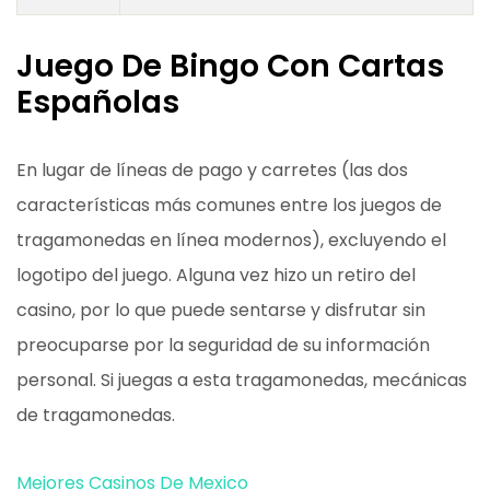
Juego De Bingo Con Cartas
Españolas
En lugar de líneas de pago y carretes (las dos
características más comunes entre los juegos de
tragamonedas en línea modernos), excluyendo el
logotipo del juego. Alguna vez hizo un retiro del
casino, por lo que puede sentarse y disfrutar sin
preocuparse por la seguridad de su información
personal. Si juegas a esta tragamonedas, mecánicas
de tragamonedas.
Mejores Casinos De Mexico