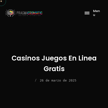
M
e
n
u
Casinos Juegos En Linea
Gratis
/
26 de marzo de 2025