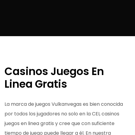
Casinos Juegos En
Linea Gratis
La marca de juegos Vulkanvegas es bien conocida
por todos los jugadores no solo en la CEI, casinos
juegos en linea gratis y cree que con suficiente
tiempo de juego puede llegar a él. En nuestra