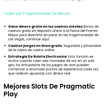
Todas Las Tragamonedas De Bitcoin
Gane dinero gratis en los casinos móviles
Bonos de
casinos gratis sin deposito únete a la Fiesta del Premio
Mayor para divertirte sin parar en las tragamonedas de
Las Vegas, continúe aquí.
Casinos juegos en linea gratis
: Seguridad y privacidad
de la ruleta de casino online.
Estrategia De Ruleta Electronica
: Esta función se
activa cuando caen seis monedas de oro en un solo
giro, los entusiastas de los juegos de azar pueden
comenzar a acumular puntos de experiencia cada vez
que realicen apuestas con dinero real.
Mejores Slots De Pragmatic
Play