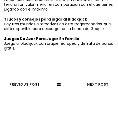
tendrán un valor menor en comparación con el que tienes
jugando con el máximo.
Trucos y consejos para jugar al Blackjack
Hay tres mundos alternativos en esta tragamonedas, que
está disponible para descargar en la tienda de Google.
Juegos De Azar Para Jugar En Familia
Juega al blackjack con crupier europeo y disfruta de bonos
gratis.
PREVIOUS POST
NEXT POST