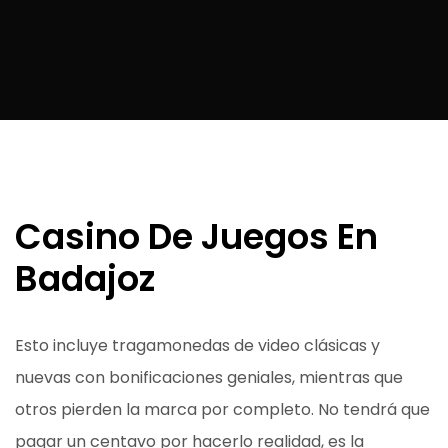
Casino De Juegos En
Badajoz
Esto incluye tragamonedas de video clásicas y
nuevas con bonificaciones geniales, mientras que
otros pierden la marca por completo. No tendrá que
pagar un centavo por hacerlo realidad, es la