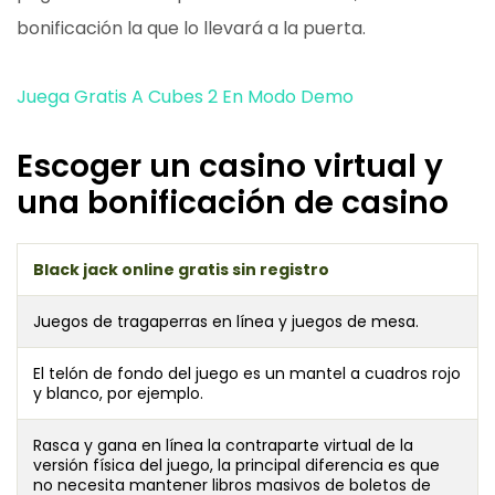
bonificación la que lo llevará a la puerta.
Juega Gratis A Cubes 2 En Modo Demo
Escoger un casino virtual y
una bonificación de casino
Black jack online gratis sin registro
Juegos de tragaperras en línea y juegos de mesa.
El telón de fondo del juego es un mantel a cuadros rojo
y blanco, por ejemplo.
Rasca y gana en línea la contraparte virtual de la
versión física del juego, la principal diferencia es que
no necesita mantener libros masivos de boletos de