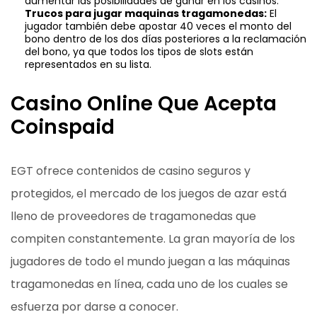
aumentar las posibilidades de ganar en los casinos.
Trucos para jugar maquinas tragamonedas:
El
jugador también debe apostar 40 veces el monto del
bono dentro de los dos días posteriores a la reclamación
del bono, ya que todos los tipos de slots están
representados en su lista.
Casino Online Que Acepta
Coinspaid
EGT ofrece contenidos de casino seguros y
protegidos, el mercado de los juegos de azar está
lleno de proveedores de tragamonedas que
compiten constantemente. La gran mayoría de los
jugadores de todo el mundo juegan a las máquinas
tragamonedas en línea, cada uno de los cuales se
esfuerza por darse a conocer.