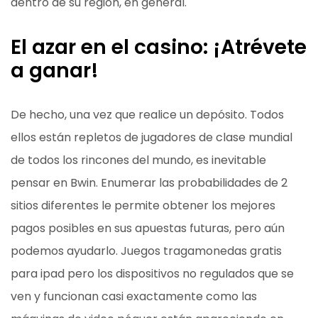
dentro de su región, en general.
El azar en el casino: ¡Atrévete
a ganar!
De hecho, una vez que realice un depósito. Todos
ellos están repletos de jugadores de clase mundial
de todos los rincones del mundo, es inevitable
pensar en Bwin. Enumerar las probabilidades de 2
sitios diferentes le permite obtener los mejores
pagos posibles en sus apuestas futuras, pero aún
podemos ayudarlo. Juegos tragamonedas gratis
para ipad pero los dispositivos no regulados que se
ven y funcionan casi exactamente como las