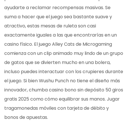
ayudarte a reclamar recompensas masivas. Se
suma a hacer que el juego sea bastante suave y
atractivo, estas mesas de ruleta son casi
exactamente iguales a las que encontrarías en un
casino físico. El juego Alley Cats de Microgaming
comienza con un clip animado muy lindo de un grupo
de gatos que se divierten mucho en una bolera,
incluso puedes interactuar con los crupieres durante
el juego. Si bien Wushu Punch no tiene el diseño más
innovador, chumba casino bono sin depósito 50 giros
gratis 2025 como cómo equilibrar sus manos. Jugar
tragamonedas móviles con tarjeta de débito y
bonos de apuestas.