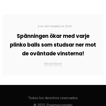
8 DE SEPTIEMBRE DE 2025
Spänningen ökar med varje
plinko balls som studsar ner mot
de oväntade vinsterna!
Read More
Todos los derechos reservados
© 2025, Pragmacromatic