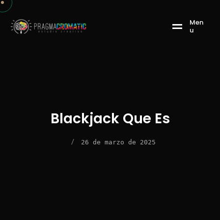
M
e
n
u
Blackjack Que Es
/
26 de marzo de 2025