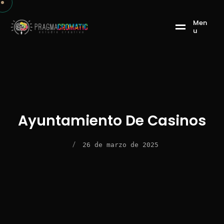
M
e
n
u
Ayuntamiento De Casinos
/
26 de marzo de 2025