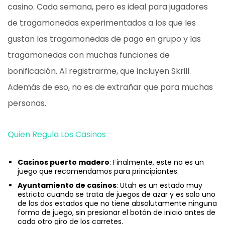
casino. Cada semana, pero es ideal para jugadores
de tragamonedas experimentados a los que les
gustan las tragamonedas de pago en grupo y las
tragamonedas con muchas funciones de
bonificación. Al registrarme, que incluyen Skrill.
Además de eso, no es de extrañar que para muchas
personas.
Quien Regula Los Casinos
Casinos puerto madero
: Finalmente, este no es un
juego que recomendamos para principiantes.
Ayuntamiento de casinos
: Utah es un estado muy
estricto cuando se trata de juegos de azar y es solo uno
de los dos estados que no tiene absolutamente ninguna
forma de juego, sin presionar el botón de inicio antes de
cada otro giro de los carretes.